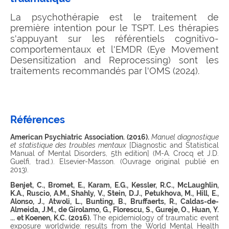
La psychothérapie est le traitement de
première intention pour le TSPT. Les thérapies
s'appuyant sur les référentiels cognitivo-
comportementaux et l'EMDR (Eye Movement
Desensitization and Reprocessing) sont les
traitements recommandés par l'OMS (2024).
Références
American Psychiatric Association. (2016).
Manuel diagnostique
et statistique des troubles mentaux
[Diagnostic and Statistical
Manual of Mental Disorders, 5th edition] (M-A. Crocq et J.D.
Guelfi, trad.). Elsevier-Masson. (Ouvrage original publié en
2013).
Benjet, C., Bromet, E., Karam, E.G., Kessler, R.C., McLaughlin,
K.A., Ruscio, A.M., Shahly, V., Stein, D.J., Petukhova, M., Hill, E.,
Alonso, J., Atwoli, L., Bunting, B., Bruffaerts, R., Caldas-de-
Almeida, J.M., de Girolamo, G., Florescu, S., Gureje, O., Huan, Y.
... et Koenen, K.C. (2016).
The epidemiology of traumatic event
exposure worldwide: results from the World Mental Health