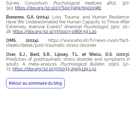
Survey Consortium.
Psychological medicine, 46
(2), 327-
343.
https://doi.org/10.1017/S0033291715001981
Bonanno, G.A. (2004).
Loss, Trauma, and Human Resilience:
Have We Underestimated the Human Capacity to Thrive After
Extremely Aversive Events?
American Psychologist, 59
(1), 20–
28.
https://doi.org/10.1037/0003-066X.59.1.20
OMS. (2024).
https://www.who.int/fr/news-room/fact-
sheets/detail/post-traumatic-stress-disorder
Ozer, E.J., Best, S.R., Lipsey, T.L. et Weiss, D.S. (2003).
Predictors of posttraumatic stress disorder and symptoms in
adults: A meta-analysis.
Psychological Bulletin, 129
(1), 52–
73.
https://doi.org/10.1037/0033-2909.129.1.52
Retour au sommaire du blog